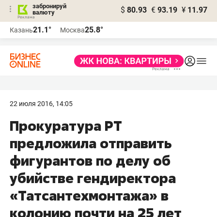
забронируй
$
80.93
€
93.19
¥
11.97
валюту
21.1°
25.8°
Казань
Москва
22 июля 2016, 14:05
​Прокуратура РТ
предложила отправить
фигурантов по делу об
убийстве гендиректора
«Татсантехмонтажа» в
колонию почти на 25 лет