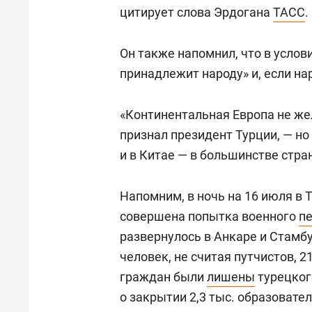
цитирует слова Эрдогана
ТАСС
.
Он также напомнил, что в усло
принадлежит народу» и, если на
«Континентальная Европа не же
признал президент Турции, — но 
и в Китае — в большинстве стра
Напомним,
в ночь на 16 июля в
совершена попытка военного
п
развернулось в Анкаре и Стамб
человек, не считая путчистов, 2
граждан были
лишены
турецког
о закрытии 2,3 тыс. образовате