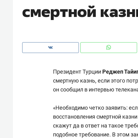
смертной казн
рынки, почему надо знать аксакал
чем интересен Оман?
Президент Турции
Реджеп Тайи
смертную казнь, если этого пот
он сообщил в интервью телекана
«Необходимо четко заявить: есл
Рекомендуем
Рекоме
восстановления смертной казни
Как ГК «МИР ГРУПП» и ВТБ
150 ка
скажут да в ответ на такое треб
создают оазис жилого
ID вме
подобное требование. В этом за
комфорта под Казанью
безоп