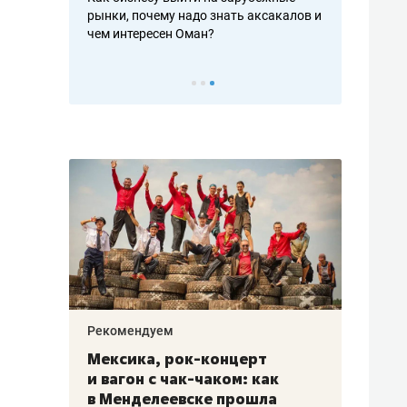
рафакте,
рынки, почему надо знать аксакалов и
о трехкратно
кредитов
чем интересен Оман?
клиентах и ч
Рекомендуем
Рекоме
ой
Мексика, рок-концерт
«Прор
и вагон с чак-чаком: как
30 ме
еским
в Менделеевске прошла
лечит