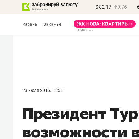
забронируй валюту
$
82.17
0.76
Казань
Закамье
Василь Мазитов
МАРТ
23 июля 2016, 13:58
«Не зная местных
​​Президент Ту
правил, бизнес может
потерять минимум
возможности 
полгода»
Как бизнесу выйти на зарубежные