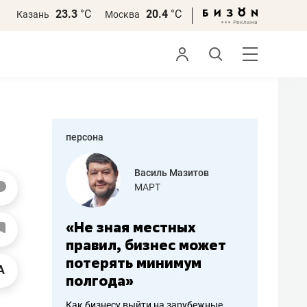
23.3
°С
20.4
°С
Казань
Москва
персона
еменова
Василь Мазитов
»
МАРТ
а: работа
«Не зная местных
«Мне лу
ечься
правил, бизнес может
не зара
вствовать
потерять минимум
чем пот
полгода»
репутац
пошиву
Как бизнесу выйти на зарубежные
Владелец от