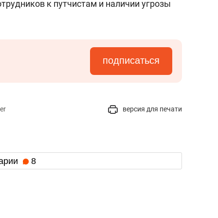
отрудников к путчистам и наличии угрозы
подписаться
er
версия для печати
арии
8