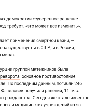
состоянием как основа
антихрупких команд
виях демократии «суверенное решение
род требует, «это может все изменить».
лает применения смертной казни, —
она существует и в США, и в России,
н мира».
 Турции группой мятежников была
ереворота
, основное противостояние
уле. По последним данным, погибли 246
185 человек получили ранения, 11 тыс.
о гражданства. Сегодня же стало известно
льных и медицинских учреждений из-за