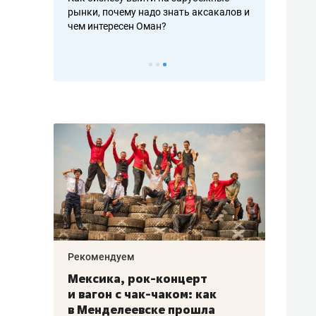
рафакте,
рынки, почему надо знать аксакалов и
о трехкратно
кредитов
чем интересен Оман?
клиентах и ч
Рекомендуем
Рекоме
ой
Мексика, рок-концерт
«Прор
и вагон с чак-чаком: как
30 ме
еским
в Менделеевске прошла
лечит