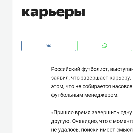
карьеры
рынки, почему надо знать аксакал
чем интересен Оман?
Российский футболист, выступ
заявил, что завершает карьеру.
этом, что не собирается насовсе
футбольным менеджером.
Рекомендуем
Рекоме
«Пришло время завершить одну 
Как ГК «МИР ГРУПП» и ВТБ
150 ка
другую. Очевидно, что с момен
создают оазис жилого
ID вме
не удалось, поиски имеет смысл
комфорта под Казанью
безоп