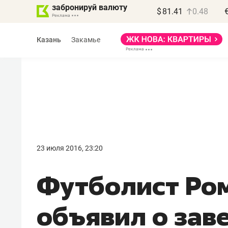
забронируй валюту
$
81.41
0.48
Казань
Закамье
Василь Мазитов
МАРТ
23 июля 2016, 23:20
«Не зная местных
Футболист Ро
правил, бизнес может
потерять минимум
объявил о зав
полгода»
Как бизнесу выйти на зарубежные