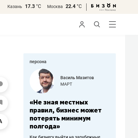
17.3
°С
22.4
°С
Казань
Москва
персона
еменова
Василь Мазитов
»
МАРТ
а: работа
«Не зная местных
«Мне лу
ечься
правил, бизнес может
не зара
вствовать
потерять минимум
чем пот
полгода»
репутац
пошиву
Как бизнесу выйти на зарубежные
Владелец от