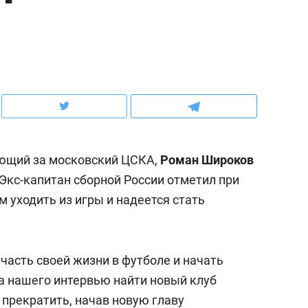
ов и
о трехкратном росте цен, дотошных
школьной формы о конт
клиентах и чудных запросах мастеров
налогах и развитии без 
ающий за московский ЦСКА,
Роман Широков
 Экс-капитан сборной России отметил при
м уходить из игры и надеется стать
ндуем
Рекомендуем
часть своей жизни в футболе и начать
мер до квартиры и Face
Опыт выживания в дик
та нашего интервью найти новый клуб
сто ключа: какой будет
природе, работа
 прекратить, начав новую главу
асность в ЖК «Нова»
с ментальным и физич