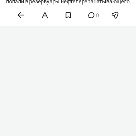
попали в резервуары нефтеперерабатывающего
завода, где начался пожар. Об этом
сообщил
0
губернатор региона
Михаил Евраев
. По словам
главы региона, спецслужбы ликвидируют
возгорание на территории предприятия.