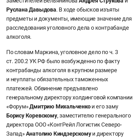
заместителей Бельянинова
Андрея Струкова
и
Руслана Давыдова
. В ходе обысков изъяты
предметы и документы, имеющие значение для
расследования уголовного дела о контрабанде
алкоголя.
По словам Маркина, уголовное дело по ч. 3
ст. 200.2 УК РФ было возбужденно по факту
контрабанды алкоголя в крупном размере
и неуплаты обязательных таможенных
платежей. Обвинение предъявлено
генеральному директору холдинговой компании
«Форум»
Дмитрию Михальченко
и его заму
Борису Коревскому
, заместителю генерального
директора ООО «КонтРейл Логистик Северо-
Запад»
Анатолию Киндзерскому
и директору