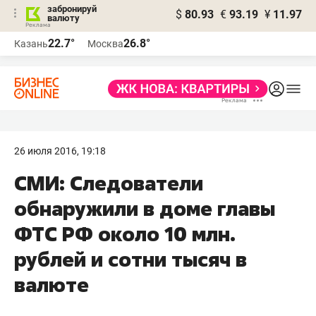
забронируй
$
80.93
€
93.19
¥
11.97
валюту
22.7°
26.8°
Казань
Москва
26 июля 2016, 19:18
​СМИ: Следователи
обнаружили в доме главы
ФТС РФ около 10 млн.
рублей и сотни тысяч в
валюте