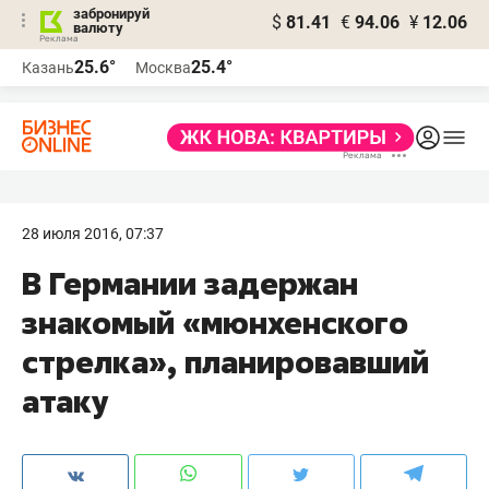
забронируй
$
81.41
€
94.06
¥
12.06
валюту
25.6°
25.4°
Казань
Москва
28 июля 2016, 07:37
В Германии задержан
знакомый «мюнхенского
стрелка», планировавший
атаку