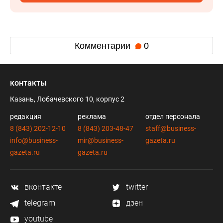
Комментарии
0
контакты
Казань, Лобачевского 10, корпус 2
редакция
реклама
отдел персонала
8 (843) 202-12-10
8 (843) 203-48-47
staff@business-
info@business-
mir@business-
gazeta.ru
gazeta.ru
gazeta.ru
вконтакте
twitter
telegram
дзен
youtube