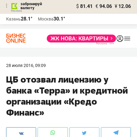
забронируй
$
81.41
€
94.06
¥
12.06
валюту
28.1°
30.1°
Казань
Москва
28 июля 2016, 09:09
ЦБ отозвал лицензию у
банка «Терра» и кредитной
организации «Кредо
Финанс»