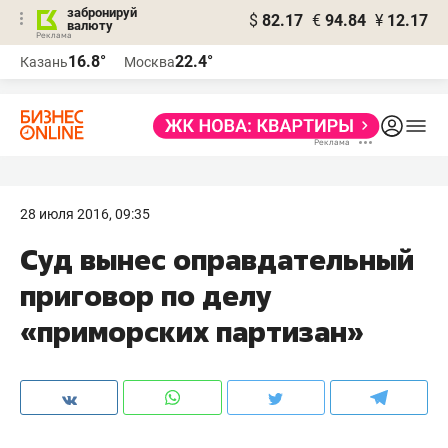
забронируй
$
82.17
€
94.84
¥
12.17
валюту
16.8°
22.4°
Казань
Москва
28 июля 2016, 09:35
Суд вынес оправдательный
приговор по делу
«приморских партизан»