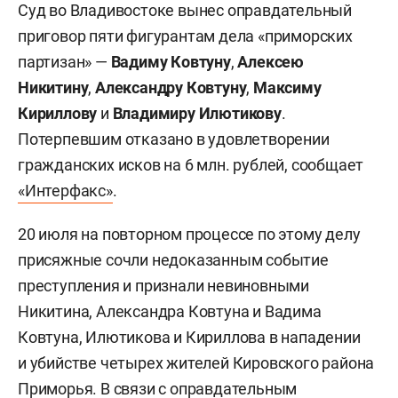
Суд во Владивостоке вынес оправдательный
приговор пяти фигурантам дела «приморских
партизан» —
Вадиму Ковтуну
,
Алексею
Никитину
,
Александру Ковтуну
,
Максиму
Кириллову
и
Владимиру Илютикову
.
Потерпевшим отказано в удовлетворении
гражданских исков на 6 млн. рублей, сообщает
«Интерфакс»
.
20 июля на повторном процессе по этому делу
присяжные сочли недоказанным событие
преступления и признали невиновными
Никитина,
Александра
Ковтун
а
и
Вадима
Ковтуна,
Илютикова
и
Кириллова
в нападении
и убийстве четырех жителей Кировского района
Приморья. В связи с оправдательным