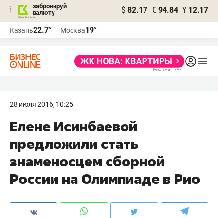
забронируй
$
82.17
€
94.84
¥
12.17
валюту
22.7°
19°
Казань
Москва
28 июля 2016, 10:25
Елене Исинбаевой
предложили стать
знаменосцем сборной
России на Олимпиаде в Рио