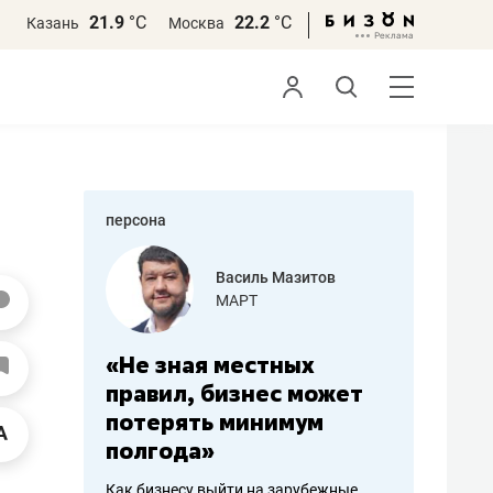
21.9
°С
22.2
°С
Казань
Москва
персона
еменова
Василь Мазитов
»
МАРТ
а: работа
«Не зная местных
«Мне лу
ечься
правил, бизнес может
не зара
вствовать
потерять минимум
чем пот
полгода»
репутац
пошиву
Как бизнесу выйти на зарубежные
Владелец от