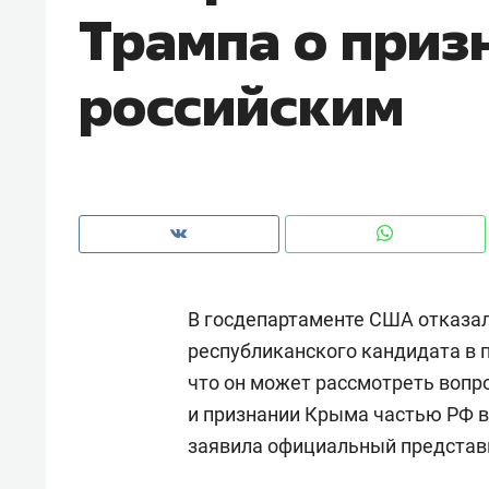
Трампа о приз
рынки, почему надо знать аксакал
чем интересен Оман?
российским
В госдепартаменте США отказа
республиканского кандидата в
что он может рассмотреть вопр
Рекомендуем
Рекоме
и признании Крыма частью РФ в
Как ГК «МИР ГРУПП» и ВТБ
150 ка
заявила официальный представ
создают оазис жилого
ID вме
комфорта под Казанью
безоп