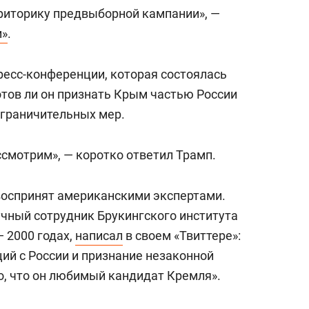
состоянием как основа
риторику предвыборной кампании», —
антихрупких команд
и»
.
ресс-конференции, которая состоялась
отов ли он признать Крым частью России
ограничительных мер.
ссмотрим», — коротко ответил Трамп.
воспринят американскими экспертами.
аучный сотрудник Брукингского института
— 2000 годах,
написал
в своем «Твиттере»:
ий с России и признание незаконной
, что он любимый кандидат Кремля».