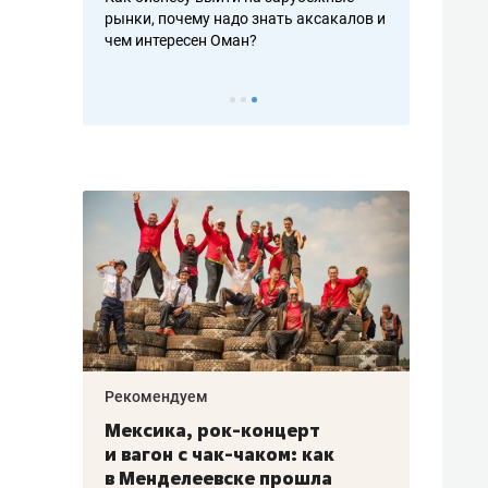
рафакте,
рынки, почему надо знать аксакалов и
о трехкратно
кредитов
чем интересен Оман?
клиентах и ч
Рекомендуем
Рекоме
ой
Мексика, рок-концерт
«Прор
и вагон с чак-чаком: как
30 ме
еским
в Менделеевске прошла
лечит