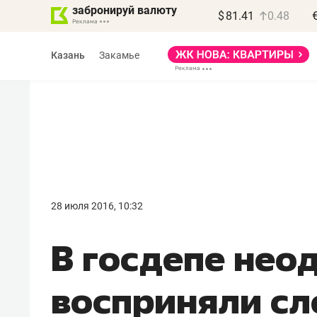
забронируй валюту
$
81.41
0.48
Казань
Закамье
Василь Мазитов
МАРТ
28 июля 2016, 10:32
«Не зная местных
В госдепе нео
правил, бизнес может
потерять минимум
восприняли сл
полгода»
Как бизнесу выйти на зарубежные