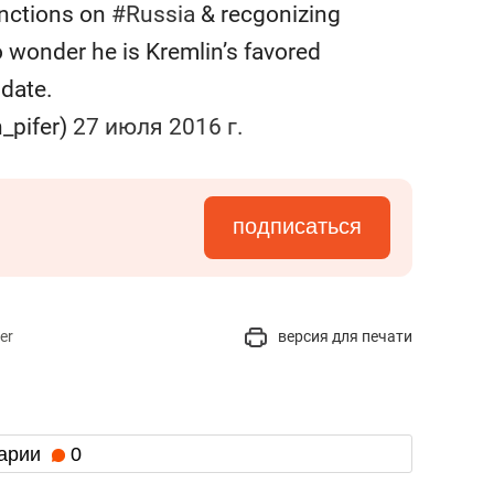
anctions on
#Russia
& recgonizing
o wonder he is Kremlin’s favored
date.
_pifer)
27 июля 2016 г.
подписаться
er
версия для печати
арии
0