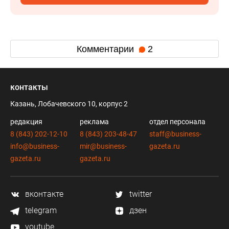
Комментарии
2
контакты
Казань, Лобачевского 10, корпус 2
редакция
реклама
отдел персонала
8 (843) 202-12-10
8 (843) 203-48-47
staff@business-
info@business-
mir@business-
gazeta.ru
gazeta.ru
gazeta.ru
вконтакте
twitter
telegram
дзен
youtube