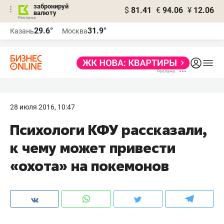
забронируй
$
81.41
€
94.06
¥
12.06
валюту
29.6°
31.9°
Казань
Москва
28 июля 2016, 10:47
Психологи КФУ рассказали,
к чему может привести
«охота» на покемонов