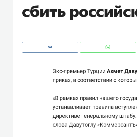
сбить российс
рынки, почему надо знать аксакал
чем интересен Оман?
Экс-премьер Турции
Ахмет Даву
приказ, в соответствии с которы
«В рамках правил нашего госуд
устанавливает правила вступле
Рекомендуем
Рекоме
директиве генеральному штабу. 
Как ГК «МИР ГРУПП» и ВТБ
150 ка
слова Давутоглу «
Коммерсантъ
создают оазис жилого
ID вме
комфорта под Казанью
безоп