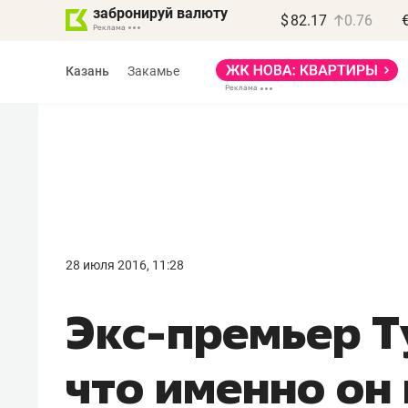
забронируй валюту
$
82.17
0.76
Казань
Закамье
Василь Мазитов
МАРТ
28 июля 2016, 11:28
«Не зная местных
Экс-премьер Т
правил, бизнес может
потерять минимум
что именно он
полгода»
Как бизнесу выйти на зарубежные