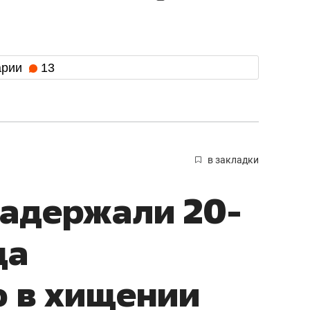
арии
13
в закладки
задержали 20-
ца
 в хищении