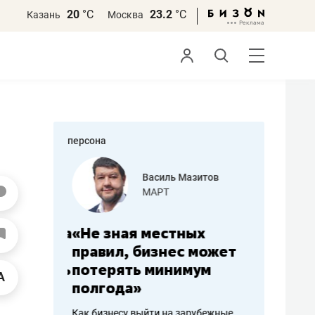
20
°С
23.2
°С
Казань
Москва
персона
еменова
Василь Мазитов
»
МАРТ
а: работа
«Не зная местных
«Мне лу
ечься
правил, бизнес может
не зара
вствовать
потерять минимум
чем пот
полгода»
репутац
пошиву
Как бизнесу выйти на зарубежные
Владелец от