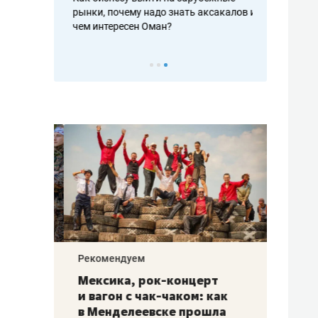
рафакте,
рынки, почему надо знать аксакалов и
о трехкратно
кредитов
чем интересен Оман?
клиентах и ч
Рекомендуем
Рекоме
ой
Мексика, рок-концерт
«Прор
и вагон с чак-чаком: как
30 ме
еским
в Менделеевске прошла
лечит