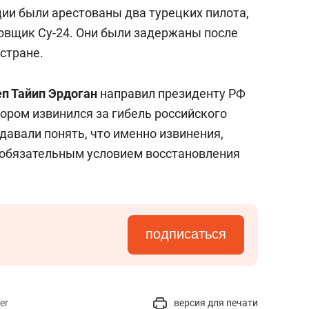
состоянием как основа
рции были арестованы два турецких пилота,
антихрупких команд
овщик Су-24. Они были задержаны после
стране.
п Тайип Эрдоган
направил президенту РФ
тором извинился за гибель российского
давали понять, что именно извинения,
 обязательным условием восстановления
подписаться
er
версия для печати