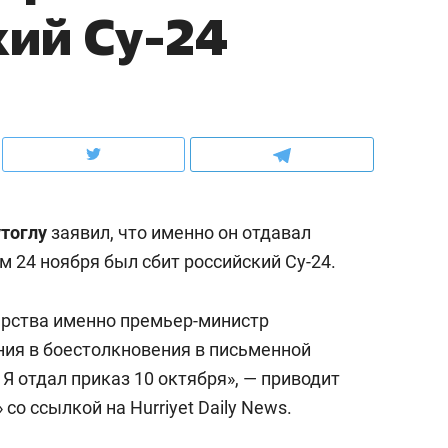
кий Су-24
ов и
о трехкратном росте цен, дотошных
школьной формы о конт
клиентах и чудных запросах мастеров
налогах и развитии без 
тоглу
заявил, что именно он отдавал
м 24 ноября был сбит российский Су-24.
арства именно премьер-министр
ния в боестолкновения в письменной
ндуем
Рекомендуем
Я отдал приказ 10 октября», — приводит
мер до квартиры и Face
Опыт выживания в дик
» со ссылкой на Hurriyet Daily News.
сто ключа: какой будет
природе, работа
асность в ЖК «Нова»
с ментальным и физич