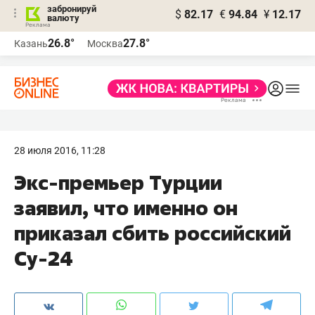
забронируй
$
82.17
€
94.84
¥
12.17
валюту
26.8°
27.8°
Казань
Москва
28 июля 2016, 11:28
Экс-премьер Турции
заявил, что именно он
приказал сбить российский
Су-24