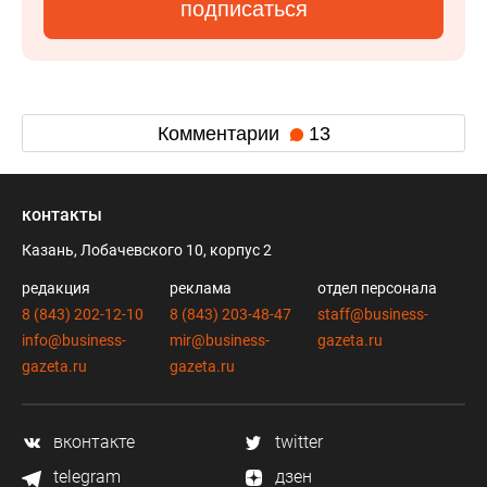
подписаться
Комментарии
13
контакты
Казань, Лобачевского 10, корпус 2
редакция
реклама
отдел персонала
8 (843) 202-12-10
8 (843) 203-48-47
staff@business-
info@business-
mir@business-
gazeta.ru
gazeta.ru
gazeta.ru
вконтакте
twitter
telegram
дзен