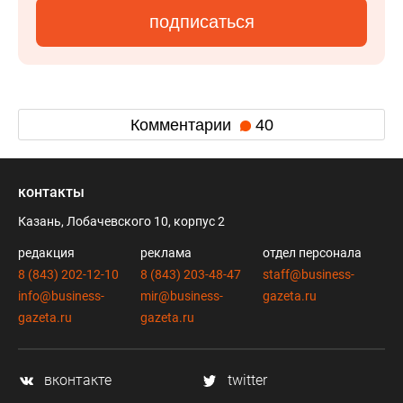
подписаться
Комментарии
40
контакты
Казань, Лобачевского 10, корпус 2
редакция
реклама
отдел персонала
8 (843) 202-12-10
8 (843) 203-48-47
staff@business-
info@business-
mir@business-
gazeta.ru
gazeta.ru
gazeta.ru
вконтакте
twitter