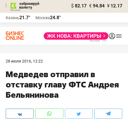
забронируй
$
82.17
€
94.84
¥
12.17
валюту
21.7°
24.8°
Казань
Москва
28 июля 2016, 12:22
Медведев отправил в
отставку главу ФТС Андрея
Бельянинова