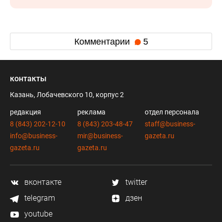
Комментарии
5
контакты
Казань, Лобачевского 10, корпус 2
редакция
реклама
отдел персонала
8 (843) 202-12-10
8 (843) 203-48-47
staff@business-
info@business-
mir@business-
gazeta.ru
gazeta.ru
gazeta.ru
вконтакте
twitter
telegram
дзен
youtube