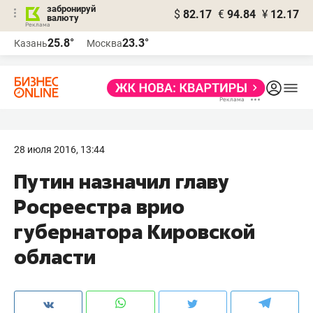
забронируй
$
82.17
€
94.84
¥
12.17
валюту
25.8°
23.3°
Казань
Москва
28 июля 2016, 13:44
Путин назначил главу
Росреестра врио
губернатора Кировской
области