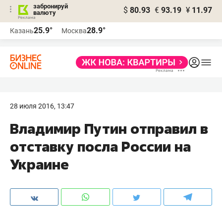
забронируй
$
80.93
€
93.19
¥
11.97
валюту
25.9°
28.9°
Казань
Москва
28 июля 2016, 13:47
Владимир Путин отправил в
отставку посла России на
Украине