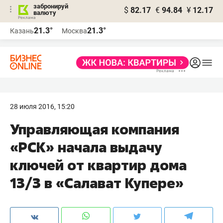
забронируй
$
82.17
€
94.84
¥
12.17
валюту
21.3°
21.3°
Казань
Москва
28 июля 2016, 15:20
Управляющая компания
«РСК» начала выдачу
ключей от квартир дома
13/3 в «Салават Купере»