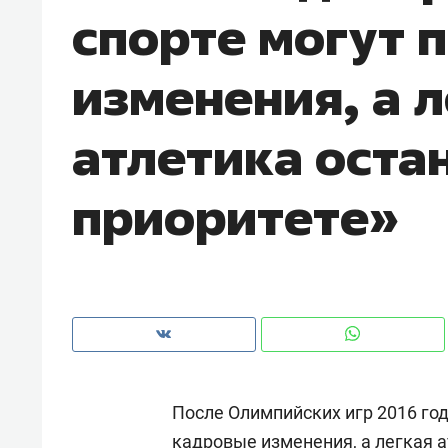
спорте могут 
изменения, а 
атлетика остан
приоритете»
Рекомендуем
Рекоме
ВТБ
150 камер до квартиры и Face
Опыт 
После Олимпийских игр 2016 год
ID вместо ключа: какой будет
приро
безопасность в ЖК «Нова»
с мен
кадровые изменения, а легкая а