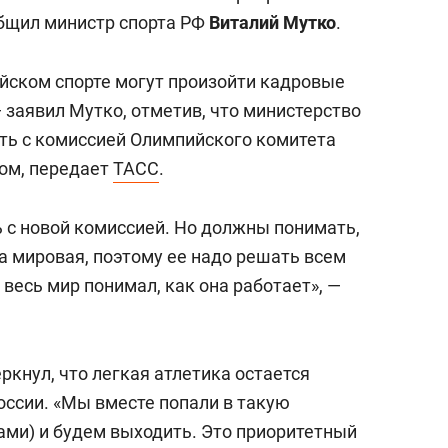
янием как основа
«Гонка Героев»
общил министр спорта РФ
Виталий Мутко
.
рупких команд
ийском спорте могут произойти кадровые
— заявил Мутко, отметив, что министерство
ать с комиссией Олимпийского комитета
гом, передает
ТАСС
.
 с новой комиссией. Но должны понимать,
 а мировая, поэтому ее надо решать всем
 весь мир понимал, как она работает», —
ркнул, что легкая атлетика остается
оссии. «Мы вместе попали в такую
ами) и будем выходить. Это приоритетный