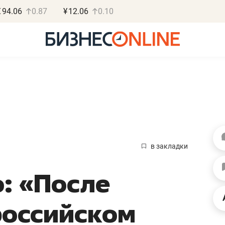
€
94.06
0.87
¥
12.06
0.10
Василь М
МАРТ
в закладки
«Не зная мест
о: «После
правил, бизнес
потерять мини
российском
полгода»
Как бизнесу выйти на з