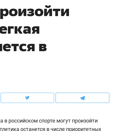
произойти
рынки, почему надо зна
чем интересен Оман?
легкая
ется в
ндуем
Рекомендуем
выживания в дикой
Мексика, рок-концерт
а в российском спорте могут произойти
де, работа
и вагон с чак-чаком: ка
тальным и физическим
в Менделеевске прошл
тлетика останется в числе приоритетных