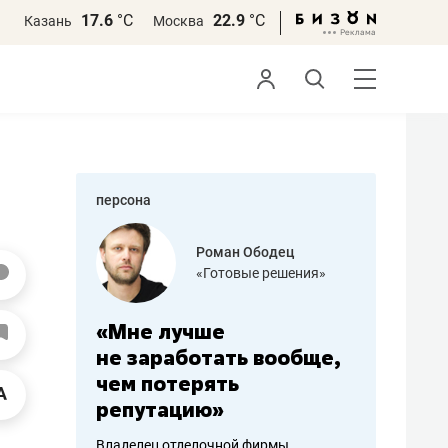
17.6
°С
22.9
°С
Казань
Москва
персона
азитов
Роман Ободец
«Готовые решения»
ных
«Мне лучше
«Мама г
 может
не заработать вообще,
помогае
мум
чем потерять
от болез
репутацию»
себя жи
арубежные
Владелец отделочной фирмы
Наследница б