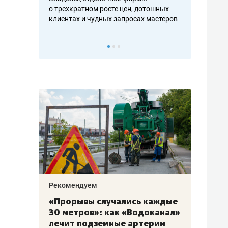
ть аксакалов и
о трехкратном росте цен, дотошных
школьной фор
клиентах и чудных запросах мастеров
налогах и раз
Рекомендуем
Рекоме
«Прорывы случались каждые
Не то
к
30 метров»: как «Водоканал»
гастр
а
лечит подземные артерии
задае