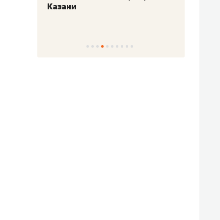
Казани
набер