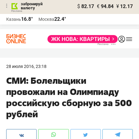
забронируй
$
82.17
€
94.84
¥
12.17
валюту
16.8°
22.4°
Казань
Москва
28 июля 2016, 23:18
​СМИ: Болельщики
провожали на Олимпиаду
российскую сборную за 500
рублей