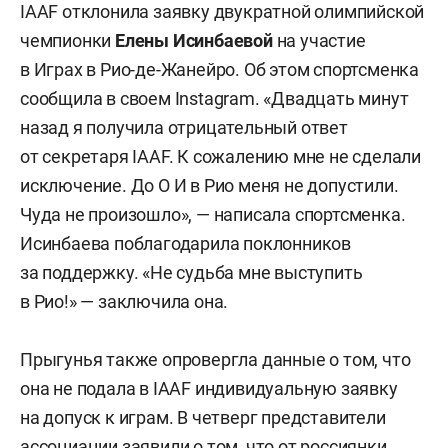
IAAF отклонила заявку двукратной олимпийской
чемпионки
Елены Исинбаевой
на участие
в Играх в Рио-де-Жанейро. Об этом спортсменка
сообщила в своем Instagram. «Двадцать минут
назад я получила отрицательный ответ
от секретаря IAAF. К сожалению мне не сделали
исключение.
До О И
в Рио меня не допустили.
Чуда не произошло», — написала спортсменка.
Исинбаева поблагодарила поклонников
за поддержку. «Не судьба мне выступить
в Рио!» — заключила она.
Прыгунья также опровергла данные о том, что
она не подала в IAAF индивидуальную заявку
на допуск к играм. В четверг представители
ассоциации заявили о том, что от россиянки