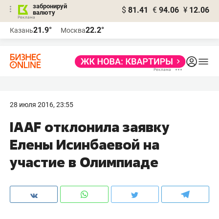
забронируй
$
81.41
€
94.06
¥
12.06
валюту
21.9°
22.2°
Казань
Москва
28 июля 2016, 23:55
IAAF отклонила заявку
Елены Исинбаевой на
участие в Олимпиаде