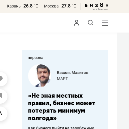
26.8
°С
27.8
°С
Казань
Москва
персона
еменова
Василь Мазитов
»
МАРТ
а: работа
«Не зная местных
«Мне лу
ечься
правил, бизнес может
не зара
вствовать
потерять минимум
чем пот
полгода»
репутац
пошиву
Как бизнесу выйти на зарубежные
Владелец от