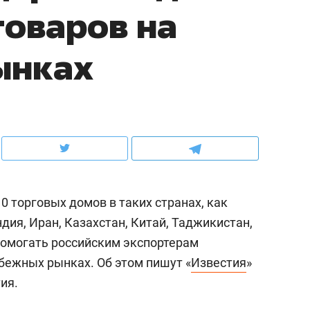
оваров на
ов и
о трехкратном росте цен, дотошных
школьной формы о конт
клиентах и чудных запросах мастеров
налогах и развитии без 
ынках
0 торговых домов в таких странах, как
дия, Иран, Казахстан, Китай, Таджикистан,
помогать российским экспортерам
ндуем
Рекомендуем
бежных рынках. Об этом пишут «
Известия
»
мер до квартиры и Face
Опыт выживания в дик
ия.
сто ключа: какой будет
природе, работа
асность в ЖК «Нова»
с ментальным и физич