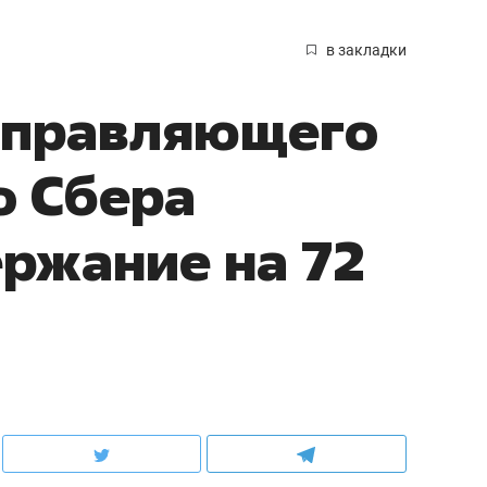
в закладки
управляющего
о Сбера
ржание на 72