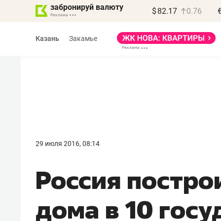
забронируй валюту
$
82.17
0.76
Казань
Закамье
Василь Мазитов
МАРТ
29 июля 2016, 08:14
«Не зная местных
Россия постро
правил, бизнес может
потерять минимум
дома в 10 госу
полгода»
Как бизнесу выйти на зарубежные