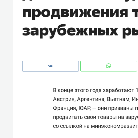
продвижения т
рынки, почему надо знать аксакал
чем интересен Оман?
зарубежных р
В конце этого года заработают 1
Австрия, Аргентина, Вьетнам, Ин
Франция, ЮАР, — они призваны 
Рекомендуем
Рекоме
продвигать свои товары на зару
Как ГК «МИР ГРУПП» и ВТБ
150 ка
со ссылкой на минэкономразвит
создают оазис жилого
ID вме
комфорта под Казанью
безоп