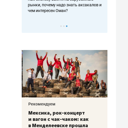
рафакте,
рынки, почему надо знать аксакалов и
о трехкратно
кредитов
чем интересен Оман?
клиентах и ч
Рекомендуем
Рекоме
ой
Мексика, рок-концерт
«Прор
и вагон с чак-чаком: как
30 ме
еским
в Менделеевске прошла
лечит