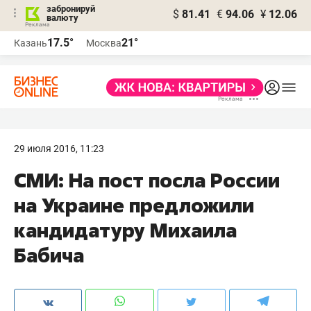
забронируй
$
81.41
€
94.06
¥
12.06
валюту
17.5°
21°
Казань
Москва
29 июля 2016, 11:23
СМИ: На пост посла России
на Украине предложили
кандидатуру Михаила
Бабича