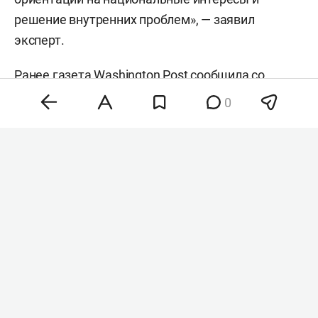
решение внутренних проблем», — заявил
эксперт.
Ранее газета
Washington Post
сообщила со
ссылкой на источники, что
Дональд Трамп
в
0
частном порядке поддерживает кандидатуру
Вэнса на выборах 2028 года. По данным
издания, президент США рассматривает своего
вице-президента как возможного преемника во
главе республиканской партии.
#
#
сша
выборы в сша
Комментарии
0