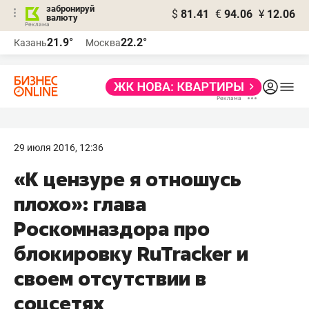
забронируй
$
81.41
€
94.06
¥
12.06
валюту
21.9°
22.2°
Казань
Москва
29 июля 2016, 12:36
«К цензуре я отношусь
плохо»: глава
Роскомназдора про
блокировку RuTracker и
своем отсутствии в
соцсетях