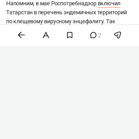
Напомним, в мае Роспотребнадзор
включил
Татарстан в перечень эндемичных территорий
по клещевому вирусному энцефалиту. Так
называют регионы с повышенным риском
2
заражения через укусы клещей. В связи с этим
жителям республики рекомендовали проходить
вакцинацию. На данный момент иммунизацией
от клещевого энцефалита охвачены 14,4 тыс.
человек, что превышает годовой план.
#
#
здравоохранение
здоровье
Комментарии
0