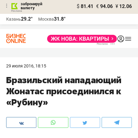
забронируй
$
81.41
€
94.06
¥
12.06
валюту
29.2°
31.8°
Казань
Москва
29 июля 2016, 18:15
Бразильский нападающий
Жонатас присоединился к
«Рубину»