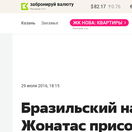
забронируй валюту
$
82.17
0.76
Казань
Закамье
Василь Мазитов
МАРТ
29 июля 2016, 18:15
«Не зная местных
Бразильский 
правил, бизнес может
потерять минимум
Жонатас присо
полгода»
Как бизнесу выйти на зарубежные