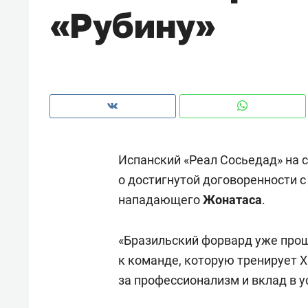
«Рубину»
рынки, почему надо знать аксакал
чем интересен Оман?
Испанский «Реал Сосьедад» на 
о достигнутой договоренности с
нападающего
Жонатаса
.
«Бразильский форвард уже про
Рекомендуем
Рекоме
к команде, которую тренирует 
Как ГК «МИР ГРУПП» и ВТБ
150 ка
за профессионализм и вклад в у
создают оазис жилого
ID вме
комфорта под Казанью
безоп