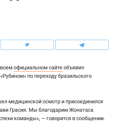
ов и
о трехкратном росте цен, дотошных
школьной формы о конт
клиентах и чудных запросах мастеров
налогах и развитии без 
своем
официальном сайте
объявил
 «Рубином» по переходу бразильского
шел медицинской осмотр и присоединился
ндуем
Рекомендуем
Хави Грасия. Мы благодарим Жонатаса
мер до квартиры и Face
Опыт выживания в дик
спехи команды», —
говорится в сообщении.
сто ключа: какой будет
природе, работа
асность в ЖК «Нова»
с ментальным и физич