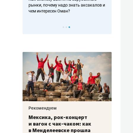
рафакте,
рынки, почему надо знать аксакалов и
о трехкратно
кредитов
чем интересен Оман?
клиентах и ч
Рекомендуем
Рекоме
ой
Мексика, рок-концерт
«Прор
и вагон с чак-чаком: как
30 ме
еским
в Менделеевске прошла
лечит