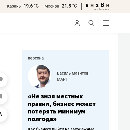
19.6
°С
21.3
°С
Казань
Москва
персона
еменова
Василь Мазитов
»
МАРТ
а: работа
«Не зная местных
«Мне лу
ечься
правил, бизнес может
не зара
вствовать
потерять минимум
чем пот
полгода»
репутац
пошиву
Как бизнесу выйти на зарубежные
Владелец от