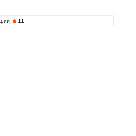
арии
11