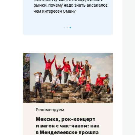
рафакте,
рынки, почему надо знать аксакалов и
о трехкратно
кредитов
чем интересен Оман?
клиентах и ч
Рекомендуем
Рекоме
ой
Мексика, рок-концерт
«Прор
и вагон с чак-чаком: как
30 ме
еским
в Менделеевске прошла
лечит