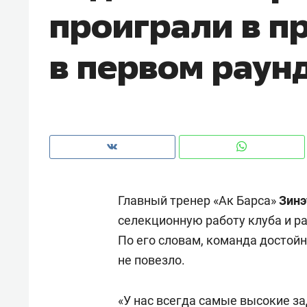
проиграли в п
рынки, почему надо знать аксакал
чем интересен Оман?
в первом раун
Главный тренер «Ак Барса»
З
инэ
селекционную работу клуба и ра
По его словам, команда достойн
Рекомендуем
Рекоме
не повезло.
Как ГК «МИР ГРУПП» и ВТБ
150 ка
создают оазис жилого
ID вме
комфорта под Казанью
«
У нас всегда самые высокие за
безоп