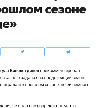
рошлом сезоне
ов и
о трехкратном росте цен, дотошных
школьной формы о конт
клиентах и чудных запросах мастеров
налогах и развитии без 
де»
тула Билялетдинов
прокомментировал
ссказал о задачах на предстоящий сезон.
о играла и в прошлом сезоне, но ей немного
ндуем
Рекомендуем
мер до квартиры и Face
Опыт выживания в дик
сто ключа: какой будет
природе, работа
дачи. Не надо нас попрекать тем, что
асность в ЖК «Нова»
с ментальным и физич