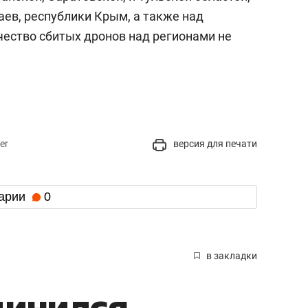
аев, республики Крым, а также над
чество сбитых дронов над регионами не
er
версия для печати
арии
0
в закладки
динился