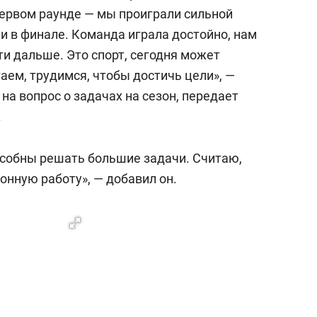
состоянием как основа
первом раунде — мы проиграли сильной
антихрупких команд
ли в финале. Команда играла достойно, нам
ти дальше. Это спорт, сегодня может
таем, трудимся, чтобы достичь цели»
, —
на вопрос о задачах на сезон,
передает
.
особны решать большие задачи. Считаю,
онную работу», — добавил он.