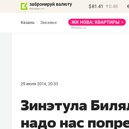
забронируй валюту
$
81.41
0.48
Казань
Закамье
Василь Мазитов
МАРТ
29 июля 2016, 20:33
«Не зная местных
Зинэтула Биля
правил, бизнес может
потерять минимум
надо нас попре
полгода»
Как бизнесу выйти на зарубежные