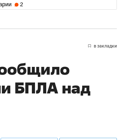
арии
2
в закладки
сообщило
ии БПЛА над