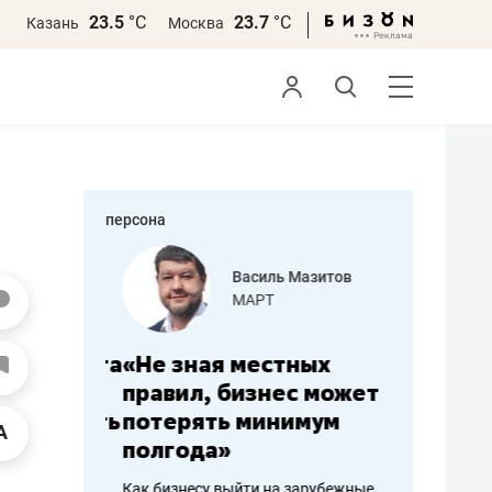
23.5
°С
23.7
°С
Казань
Москва
персона
еменова
Василь Мазитов
»
МАРТ
а: работа
«Не зная местных
«Мне лу
ечься
правил, бизнес может
не зара
вствовать
потерять минимум
чем пот
полгода»
репутац
пошиву
Как бизнесу выйти на зарубежные
Владелец от