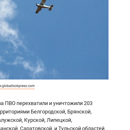
.globallookpress.com
ва ПВО перехватили и уничтожили 203
ерриториями Белгородской, Брянской,
алужской, Курской, Липецкой,
анской, Саратовской, и Тульской областей,