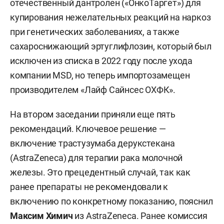
отечественный дантролен («ОнкоТаргет») для
купирования нежелательных реакций на наркоз
при генетических заболеваниях, а также
сахароснижающий эртуглифлозин, который был
исключен из списка в 2022 году после ухода
компании MSD, но теперь импортозамещен
производителем «Лайф Сайнсес ОХФК».
На втором заседании приняли еще пять
рекомендаций. Ключевое решение —
включение трастузумаба дерукстекана
(AstraZeneca) для терапии рака молочной
железы. Это прецедентный случай, так как
ранее препараты не рекомендовали к
включению по конкретному показанию, пояснил
Максим Химич
из AstraZeneca. Ранее комиссия