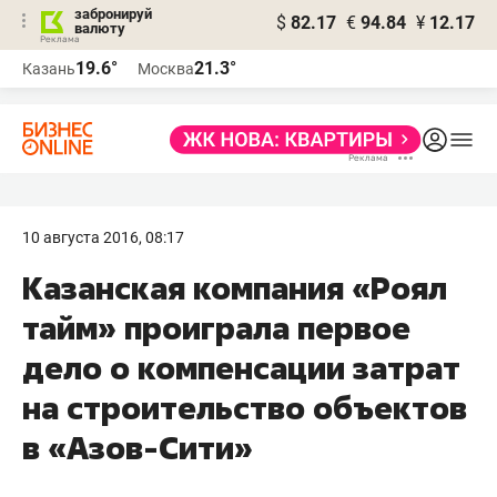
забронируй
$
82.17
€
94.84
¥
12.17
валюту
19.6°
21.3°
Казань
Москва
10 августа 2016, 08:17
Казанская компания «Роял
тайм» проиграла первое
дело о компенсации затрат
на строительство объектов
в «Азов-Сити»