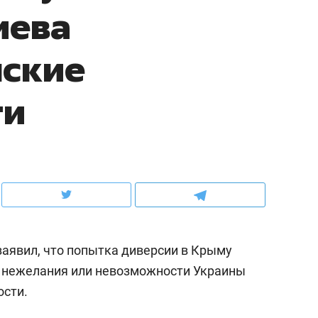
иева
ов и
о трехкратном росте цен, дотошных
школьной формы о конт
клиентах и чудных запросах мастеров
налогах и развитии без 
нские
ти
аявил, что попытка диверсии в Крыму
ндуем
Рекомендуем
а нежелания или невозможности Украины
мер до квартиры и Face
Опыт выживания в дик
ости.
сто ключа: какой будет
природе, работа
асность в ЖК «Нова»
с ментальным и физич