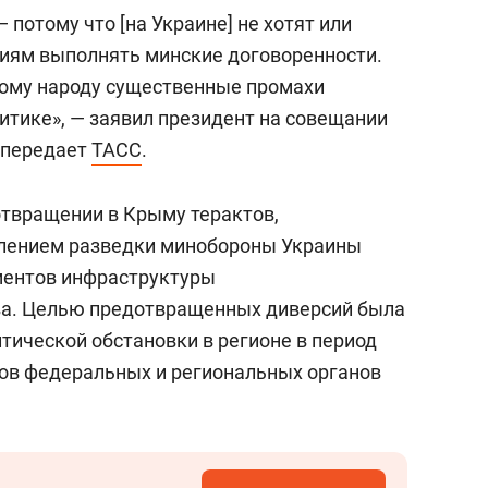
состоянием как основа
— потому что [на Украине] не хотят или
антихрупких команд
ниям выполнять минские договоренности.
ному народу существенные промахи
итике», — заявил президент на совещании
, передает
ТАСС
.
твращении в Крыму терактов,
лением разведки минобороны Украины
ментов инфраструктуры
ва. Целью предотвращенных диверсий была
тической обстановки в регионе в период
ов федеральных и региональных органов