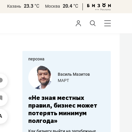
23.3
°С
20.4
°С
Казань
Москва
персона
еменова
Василь Мазитов
»
МАРТ
а: работа
«Не зная местных
«Мне лу
ечься
правил, бизнес может
не зара
вствовать
потерять минимум
чем пот
полгода»
репутац
пошиву
Как бизнесу выйти на зарубежные
Владелец от