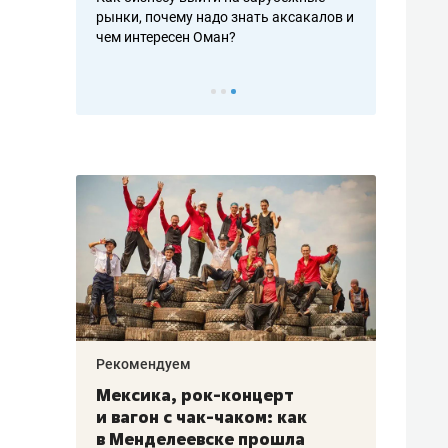
рафакте,
рынки, почему надо знать аксакалов и
о трехкратно
кредитов
чем интересен Оман?
клиентах и ч
Рекомендуем
Рекоме
ой
Мексика, рок-концерт
«Прор
и вагон с чак-чаком: как
30 ме
еским
в Менделеевске прошла
лечит