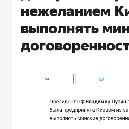
нежеланием К
рынки, почему надо знать аксакал
чем интересен Оман?
выполнять ми
договореннос
Президент РФ
Владимир Путин
з
Рекомендуем
Рекоме
была предпринята Киевом из-з
Как ГК «МИР ГРУПП» и ВТБ
150 ка
выполнять минские договоренн
создают оазис жилого
ID вме
комфорта под Казанью
безоп