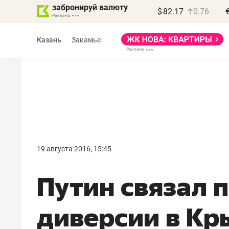
забронируй валюту
$
82.17
0.76
Казань
Закамье
Василь Мазитов
МАРТ
19 августа 2016, 15:45
«Не зная местных
Путин связал 
правил, бизнес может
потерять минимум
диверсии в Кр
полгода»
Как бизнесу выйти на зарубежные