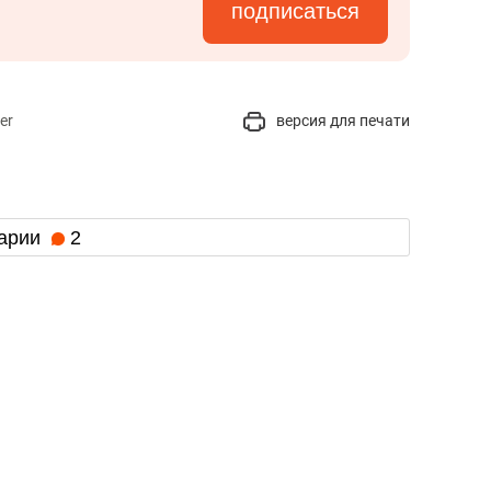
подписаться
er
версия для печати
арии
2