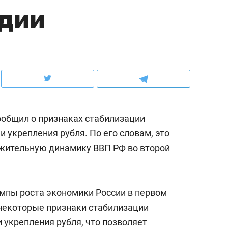
одии
ов и
о трехкратном росте цен, дотошных
школьной формы о конт
клиентах и чудных запросах мастеров
налогах и развитии без 
общил о признаках стабилизации
и укрепления рубля. По его словам, это
ожительную динамику ВВП РФ во второй
ндуем
Рекомендуем
мпы роста экономики России в первом
мер до квартиры и Face
Опыт выживания в дик
 некоторые признаки стабилизации
сто ключа: какой будет
природе, работа
и укрепления рубля, что позволяет
асность в ЖК «Нова»
с ментальным и физич