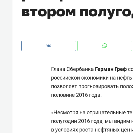
втором полуг
рынки, почему надо знать аксакал
чем интересен Оман?
Глава Сбербанка
Герман Греф
со
российской экономики на нефть 
позволяет прогнозировать пол
половине 2016 года.
Рекомендуем
Рекоме
«Несмотря на отрицательные те
Как ГК «МИР ГРУПП» и ВТБ
150 ка
полугодии 2016 года, мы видим
создают оазис жилого
ID вме
в условиях роста нефтяных цен 
комфорта под Казанью
безоп