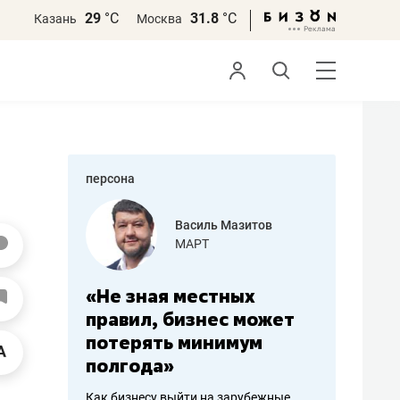
29
°С
31.8
°С
Казань
Москва
персона
еменова
Василь Мазитов
»
МАРТ
а: работа
«Не зная местных
«Мне лу
ечься
правил, бизнес может
не зара
вствовать
потерять минимум
чем пот
полгода»
репутац
пошиву
Как бизнесу выйти на зарубежные
Владелец от