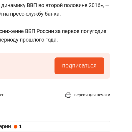
состоянием как основа
динамику ВВП во второй половине 2016», —
антихрупких команд
 на пресс-службу банка.
снижение ВВП России за первое полугодие
периоду прошлого года.
подписаться
er
версия для печати
арии
1