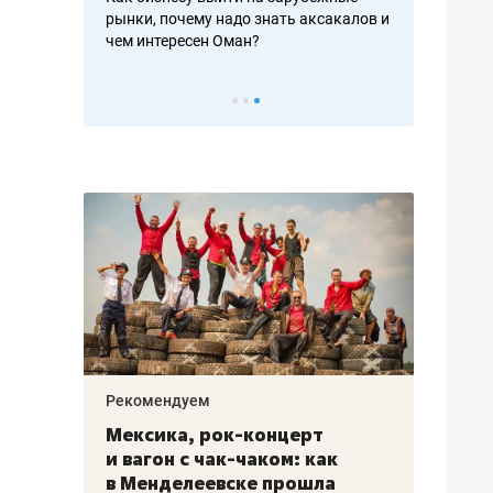
рафакте,
рынки, почему надо знать аксакалов и
о трехкратно
кредитов
чем интересен Оман?
клиентах и ч
Рекомендуем
Рекоме
ой
Мексика, рок-концерт
«Прор
и вагон с чак-чаком: как
30 ме
еским
в Менделеевске прошла
лечит