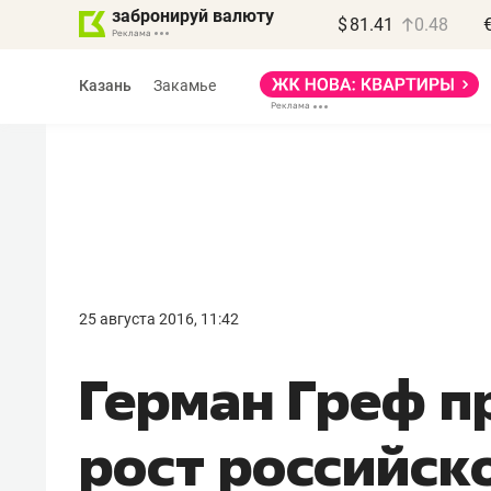
забронируй валюту
$
81.41
0.48
Казань
Закамье
Василь Мазитов
МАРТ
25 августа 2016, 11:42
«Не зная местных
Герман Греф п
правил, бизнес может
потерять минимум
рост российск
полгода»
Как бизнесу выйти на зарубежные