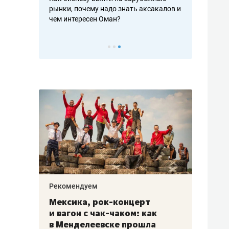
рафакте,
рынки, почему надо знать аксакалов и
о трехкратно
кредитов
чем интересен Оман?
клиентах и ч
Рекомендуем
Рекоме
ой
Мексика, рок-концерт
«Прор
и вагон с чак-чаком: как
30 ме
еским
в Менделеевске прошла
лечит