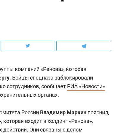
ов и
о трехкратном росте цен, дотошных
школьной формы о конт
клиентах и чудных запросах мастеров
налогах и развитии без 
руппы компаний «Ренова», которая
ергу
. Бойцы спецназа заблокировали
ько сотрудников, сообщает
РИА «Новости»
охранительных органах.
ндуем
Рекомендуем
комитета России
Владимир Маркин
пояснил,
мер до квартиры и Face
Опыт выживания в дик
, которая входит в холдинг «Ренова»,
сто ключа: какой будет
природе, работа
х действий. Они связаны с делом
асность в ЖК «Нова»
с ментальным и физич