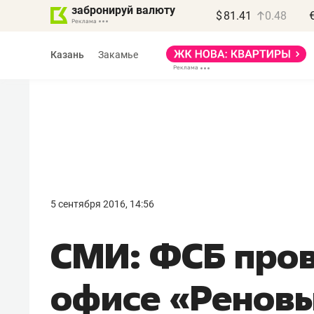
забронируй валюту
$
81.41
0.48
Казань
Закамье
Василь Мазитов
МАРТ
5 сентября 2016, 14:56
«Не зная местных
СМИ: ФСБ пров
правил, бизнес может
потерять минимум
офисе «Ренов
полгода»
Как бизнесу выйти на зарубежные