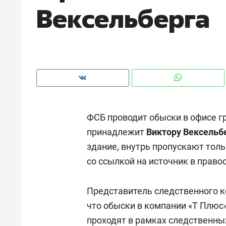
Вексельберга
рынки, почему надо знать аксакал
чем интересен Оман?
ФСБ проводит обыски в офисе г
принадлежит
Виктору Вексельб
здание, внутрь пропускают тол
со ссылкой на источник в право
Рекомендуем
Рекоме
Представитель следственного 
Как ГК «МИР ГРУПП» и ВТБ
150 ка
что обыски в компании «Т Плюс»
создают оазис жилого
ID вме
проходят в рамках следственны
комфорта под Казанью
безоп