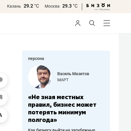
29.2
°С
29.3
°С
Казань
Москва
персона
еменова
Василь Мазитов
»
МАРТ
а: работа
«Не зная местных
«Мне лу
ечься
правил, бизнес может
не зара
вствовать
потерять минимум
чем пот
полгода»
репутац
пошиву
Как бизнесу выйти на зарубежные
Владелец от