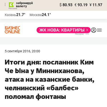
забронируй
$
80.93
€
93.19
¥
11.97
валюту
21.7°
24.1°
Казань
Москва
5 сентября 2016, 20:00
Итоги дня: посланник Ким
Че Ына у Минниханова,
атака на казанские банки,
челнинский «балбес»
поломал фонтаны