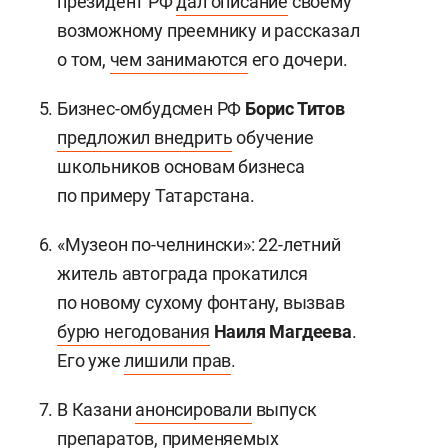
президент РФ
дал описание
своему
возможному преемнику и рассказал
о том,
чем занимаются
его дочери.
Бизнес-омбудсмен РФ
Борис Титов
предложил внедрить
обучение
школьников основам бизнеса
по примеру Татарстана.
«Музеон по-челнински»: 22-летний
житель автограда прокатился
по новому сухому фонтану, вызвав
бурю негодования
Наиля Магдеева
.
Его уже
лишили прав
.
В Казани
анонсировали
выпуск
препаратов, применяемых