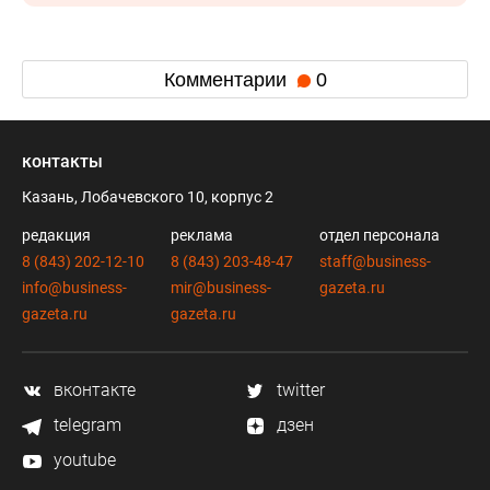
Комментарии
0
контакты
Казань, Лобачевского 10, корпус 2
редакция
реклама
отдел персонала
8 (843) 202-12-10
8 (843) 203-48-47
staff@business-
info@business-
mir@business-
gazeta.ru
gazeta.ru
gazeta.ru
вконтакте
twitter
telegram
дзен
youtube