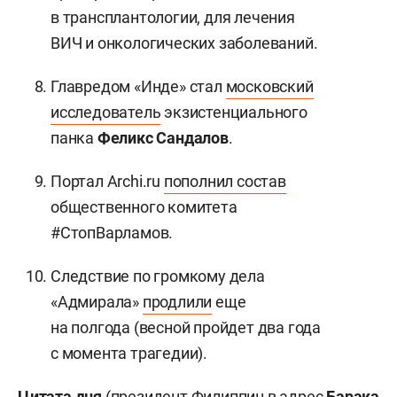
в трансплантологии, для лечения
ВИЧ и онкологических заболеваний.
Главредом «Инде» стал
московский
исследователь
экзистенциального
панка
Феликс Сандалов
.
Портал Archi.ru
пополнил состав
общественного комитета
#СтопВарламов.
Следствие по громкому дела
«Адмирала»
продлили
еще
на полгода (весной пройдет два года
с момента трагедии).
Цитата дня
(президент Филиппин в адрес
Барака