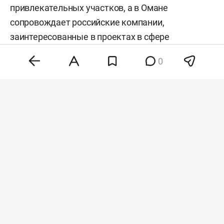
привлекательных участков, а в Омане
сопровождает российские компании,
заинтересованные в проектах в сфере
строительства, IT, медицины и промышленности.
0
О том, почему перед покупкой земли важно
изучить все ограничения, зачем бизнесу
знакомиться с местными сообществами и чем
Оман становится новым международным хабом,
рассказал председатель МАРТ
Василь Мазитов
в
интервью
«БИЗНЕС Online».