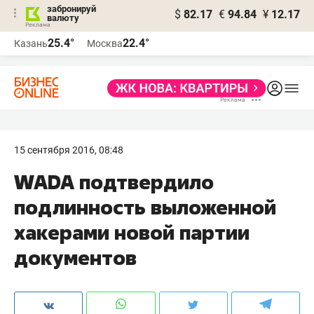
забронируй
$
82.17
€
94.84
¥
12.17
валюту
25.4°
22.4°
Казань
Москва
15 сентября 2016, 08:48
WADA подтвердило
подлинность выложенной
хакерами новой партии
документов