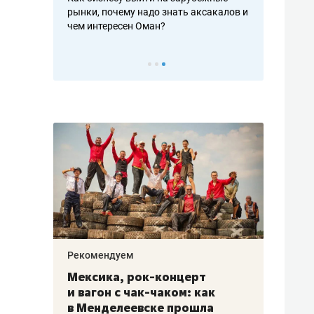
рафакте,
рынки, почему надо знать аксакалов и
о трехкратно
кредитов
чем интересен Оман?
клиентах и ч
Рекомендуем
Рекоме
ой
Мексика, рок-концерт
«Прор
и вагон с чак-чаком: как
30 ме
еским
в Менделеевске прошла
лечит