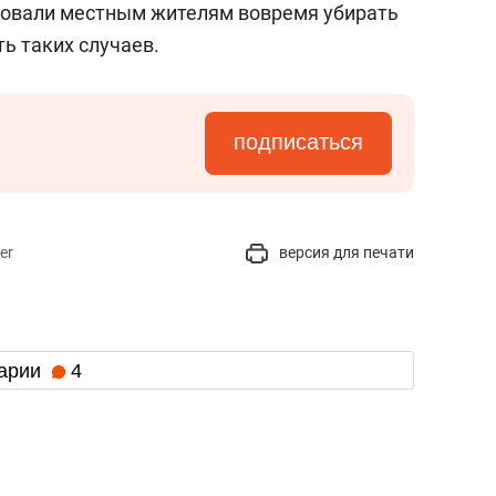
товали местным жителям вовремя убирать
ь таких случаев.
подписаться
er
версия для печати
арии
4