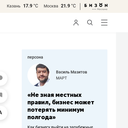
17.9
°С
21.9
°С
Казань
Москва
персона
еменова
Василь Мазитов
»
МАРТ
а: работа
«Не зная местных
«Мне лу
ечься
правил, бизнес может
не зара
вствовать
потерять минимум
чем пот
полгода»
репутац
пошиву
Как бизнесу выйти на зарубежные
Владелец от