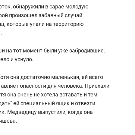
состоянием как основа
асток, обнаружили в сарае молодую
антихрупких команд
рой произошел забавный случай.
ш, которые упали на территорию
.
ши на тот момент были уже забродившие.
ело и уснуло.
отя она достаточно маленькая, ей всего
ставляет опасности для человека. Приехали
тя она очень не хотела вставать и тем
дать“ ей специальный ящик и отвезти
ик. Медведицу выпустили, когда она
ышева.