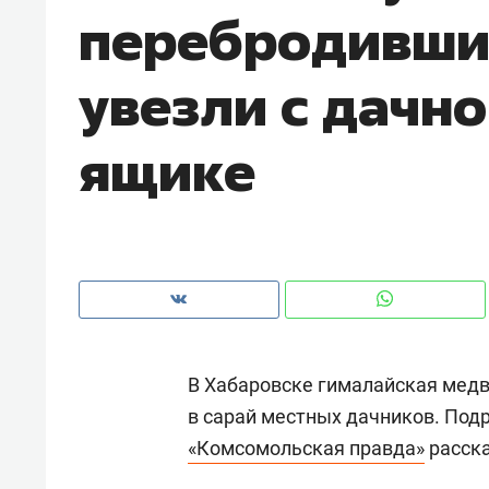
перебродивши
рынки, почему надо знать аксакал
чем интересен Оман?
увезли с дачно
ящике
В Хабаровске гималайская медв
Рекомендуем
Рекоме
в сарай местных дачников. Под
Как ГК «МИР ГРУПП» и ВТБ
150 ка
«Комсомольская правда»
расск
создают оазис жилого
ID вме
комфорта под Казанью
безоп