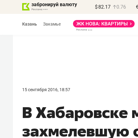
забронируй валюту
$
82.17
0.76
Казань
Закамье
Василь Мазитов
МАРТ
15 сентября 2016, 18:57
«Не зная местных
В Хабаровске 
правил, бизнес может
потерять минимум
захмелевшую 
полгода»
Как бизнесу выйти на зарубежные