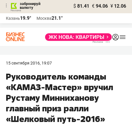
забронируй
$
81.41
€
94.06
¥
12.06
валюту
19.9°
21.1°
Казань
Москва
15 сентября 2016, 19:07
Руководитель команды
«КАМАЗ-Мастер» вручил
Рустаму Минниханову
главный приз ралли
«Шелковый путь-2016»