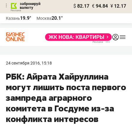
забронируй
$
82.17
€
94.84
¥
12.17
валюту
19.9°
20.1°
Казань
Москва
24 сентября 2016, 15:18
РБК: Айрата Хайруллина
могут лишить поста первого
зампреда аграрного
комитета в Госдуме из-за
конфликта интересов