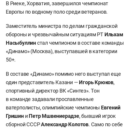
В Риеке, Хорватия, завершился чемпионат
Европы по водному поло среди ветеранов.
Заместитель министра по делам гражданской
обороны и чрезвычайным ситуациям РТ
Ильхам
Насыбуллин
стал чемпионом в составе команды
«Динамо» (Москва), выступавшей в категории
50+.
В составе «Динамо» помимо него выступал еще
один представитель Казани —
Игорь Крюков
,
спортивный директор ВК «Синтез». Тон
в команде задавали прославленные
ватерполисты, олимпийские чемпионы
Евгений
Гришин
и
Петр Мшвениерадзе
, бывший игрок
сборной СССР
Александр Колотов
. Само по себе