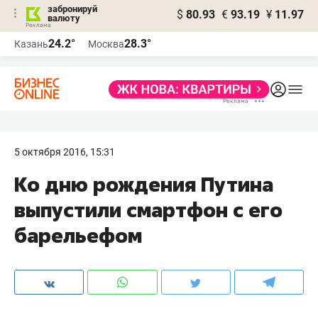
забронируй
$
80.93
€
93.19
¥
11.97
валюту
24.2°
28.3°
Казань
Москва
5 октября 2016, 15:31
Ко дню рождения Путина
выпустили смартфон с его
барельефом