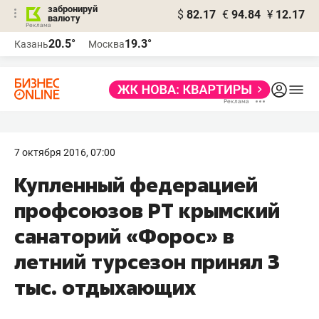
забронируй
$
82.17
€
94.84
¥
12.17
валюту
20.5°
19.3°
Казань
Москва
7 октября 2016, 07:00
Купленный федерацией
профсоюзов РТ крымский
санаторий «Форос» в
летний турсезон принял 3
тыс. отдыхающих