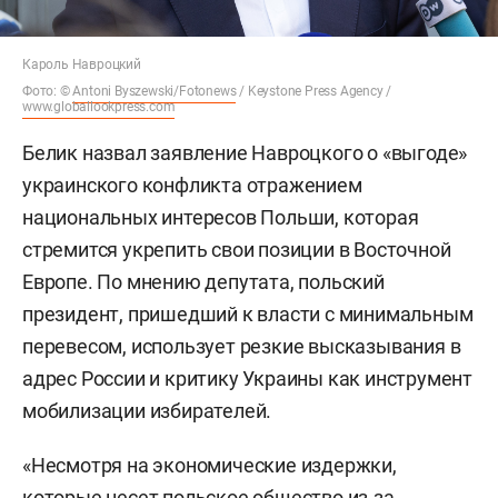
Кароль Навроцкий
Фото: ©
Antoni Byszewski/Fotonews
/ Keystone Press Agency /
www.globallookpress.com
Белик назвал заявление Навроцкого о «выгоде»
украинского конфликта отражением
национальных интересов Польши, которая
стремится укрепить свои позиции в Восточной
Европе. По мнению депутата, польский
президент, пришедший к власти с минимальным
перевесом, использует резкие высказывания в
адрес России и критику Украины как инструмент
мобилизации избирателей.
«Несмотря на экономические издержки,
которые несет польское общество из-за