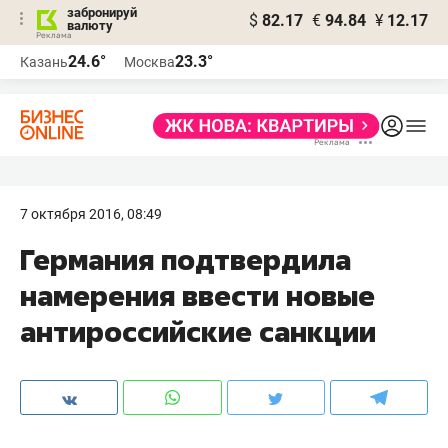
забронируй
$
82.17
€
94.84
¥
12.17
валюту
24.6°
23.3°
Казань
Москва
7 октября 2016, 08:49
Германия подтвердила
намерения ввести новые
антироссийские санкции