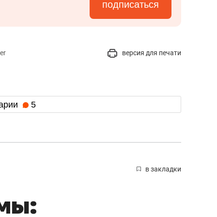
подписаться
er
версия для печати
арии
5
в закладки
мы: