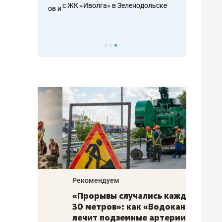
с ЖК «Иволга» в Зеленодольске
ть аксакалов и
школьной фор
налогах и раз
Рекомендуем
Рекоме
«Прорывы случались каждые
Не то
к
30 метров»: как «Водоканал»
гастр
а
лечит подземные артерии
задае