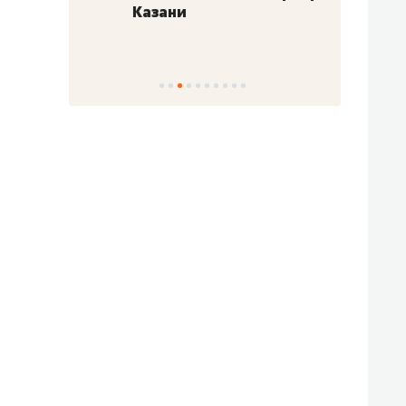
Казани
набер