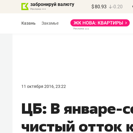
забронируй валюту
$
80.93
-0.20
Казань
Закамье
Марат Арсланов
«КирпичХолдинг»
11 октября 2016, 23:22
«Главная задача
ЦБ: В январе-
девелопера – найти
правильный продукт»
чистый отток 
Девелопер из топ-10* застройщико
Башкортостана входит в Татарстан