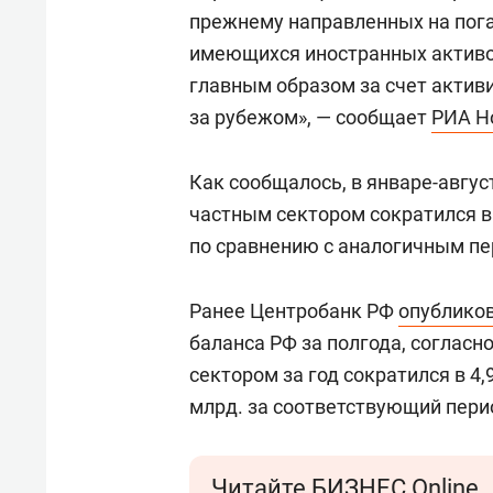
отвечают личным
состо
прежнему направленных на пога
имуществом!»
антих
имеющихся иностранных активов
главным образом за счет актив
за рубежом», — сообщает
РИА Н
Как сообщалось, в январе-авгус
частным сектором сократился в п
по сравнению с аналогичным п
Ранее Центробанк РФ
опублико
баланса РФ за полгода, соглас
сектором за год сократился в 4,9
млрд. за соответствующий перио
Читайте БИЗНЕС Online