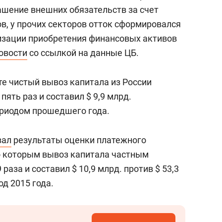
янием как основа
«Гонка Героев»
шение внешних обязательств за счет
рупких команд
, у прочих секторов отток сформировался
изации приобретения финансовых активов
овости
со ссылкой на данные ЦБ.
те чистый вывоз капитала из России
ять раз и составил $ 9,9 млрд.
ериодом прошедшего года.
вал
результаты оценки платежного
но которым вывоз капитала частным
 раза и составил $ 10,9 млрд. против $ 53,3
д 2015 года.