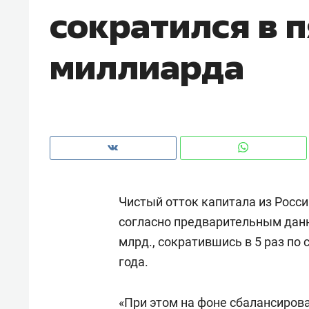
сократился в п
с ЖК «Иволга» в Зеленодольске
миллиарда
Чистый отток капитала из Росси
согласно предварительным данн
млрд., сократившись в 5 раз по
Рекомендуем
Рекоме
года.
«В банкротствах сегодня
Опыт 
ищут не активы, а людей,
приро
которые ими управляли. Они
«При этом на фоне сбалансирова
с мен