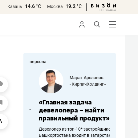
14.6
°С
19.2
°С
Казань
Москва
персона
азитов
Марат Арсланов
«КирпичХолдинг»
ных
«Главная задача
«Мама г
 может
девелопера – найти
помогае
мум
правильный продукт»
от болез
себя жи
Девелопер из топ-10* застройщиков
Башкортостана входит в Татарстан
арубежные
Наследница б