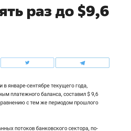
ять раз до $9,6
школьной формы о контрафакте,
рынки, почему надо зна
налогах и развитии без кредитов
чем интересен Оман?
и в январе-сентябре текущего года,
ым платежного баланса, составил $ 9,6
 сравнению с тем же периодом прошлого
ндуем
Рекомендуем
выживания в дикой
Мексика, рок-концерт
де, работа
и вагон с чак-чаком: ка
нных потоков банковского сектора, по-
тальным и физическим
в Менделеевске прошл