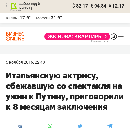
забронируй
$
82.17
€
94.84
¥
12.17
валюту
17.9°
21.9°
Казань
Москва
5 ноября 2016, 22:43
Итальянскую актрису,
сбежавшую со спектакля на
ужин к Путину, приговорили
к 8 месяцам заключения