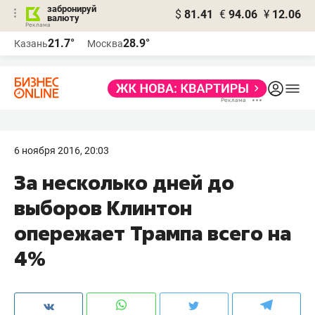
забронируй
$
81.41
€
94.06
¥
12.06
валюту
21.7°
28.9°
Казань
Москва
6 ноября 2016, 20:03
За несколько дней до
выборов Клинтон
опережает Трампа всего на
4%