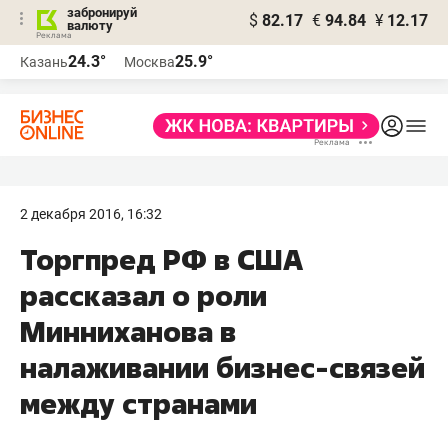
забронируй
$
82.17
€
94.84
¥
12.17
валюту
24.3°
25.9°
Казань
Москва
2 декабря 2016, 16:32
Торгпред РФ в США
рассказал о роли
Минниханова в
налаживании бизнес-связей
между странами