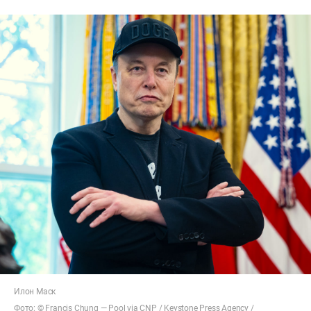
Илон Маск
Фото: ©
Francis Chung — Pool via CNP
/ Keystone Press Agency /