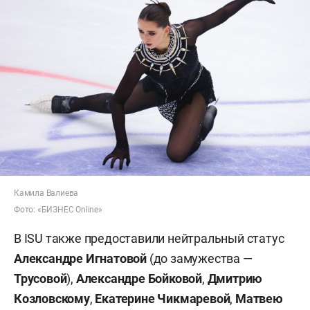
Камила Валиева
Фото: «БИЗНЕС Online»
В ISU также предоставили нейтральный статус
Александре Игнатовой
(до замужества —
Трусовой
),
Александре Бойковой
,
Дмитрию
Козловскому
,
Екатерине Чикмаревой
,
Матвею