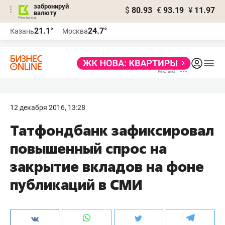
забронируй
$
80.93
€
93.19
¥
11.97
валюту
21.1°
24.7°
Казань
Москва
12 декабря 2016, 13:28
​Татфондбанк зафиксировал
повышенный спрос на
закрытие вкладов на фоне
публикаций в СМИ