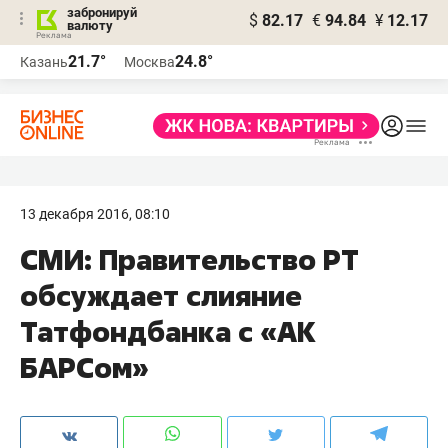
забронируй
$
82.17
€
94.84
¥
12.17
валюту
21.7°
24.8°
Казань
Москва
13 декабря 2016, 08:10
СМИ: Правительство РТ
обсуждает слияние
Татфондбанка с «АК
БАРСом»