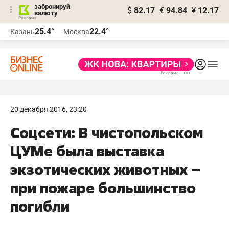
забронируй
$
82.17
€
94.84
¥
12.17
валюту
25.4°
22.4°
Казань
Москва
20 декабря 2016, 23:20
Соцсети: В чистопольском
ЦУМе была выставка
экзотических животных –
при пожаре большинство
погибли