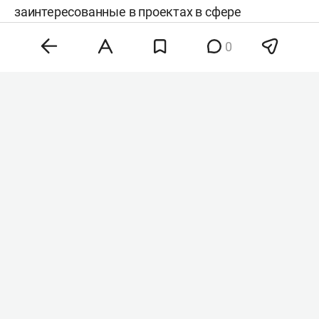
заинтересованные в проектах в сфере
строительства, IT, медицины и промышленности.
0
О том, почему перед покупкой земли важно
изучить все ограничения, зачем бизнесу
знакомиться с местными сообществами и чем
Оман становится новым международным хабом,
рассказал председатель МАРТ
Василь Мазитов
в
интервью
«БИЗНЕС Online».