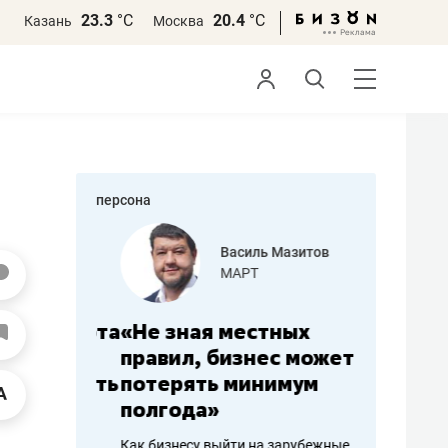
23.3
°С
20.4
°С
Казань
Москва
персона
еменова
Василь Мазитов
»
МАРТ
а: работа
«Не зная местных
«Мне лу
ечься
правил, бизнес может
не зара
вствовать
потерять минимум
чем пот
полгода»
репутац
пошиву
Как бизнесу выйти на зарубежные
Владелец от