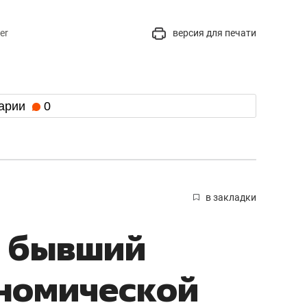
er
версия для печати
арии
0
в закладки
и бывший
ономической