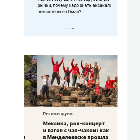
рафакте,
рынки, почему надо знать аксакалов и
о трехкратно
кредитов
чем интересен Оман?
клиентах и ч
Рекомендуем
Рекоме
ой
Мексика, рок-концерт
«Прор
и вагон с чак-чаком: как
30 ме
еским
в Менделеевске прошла
лечит