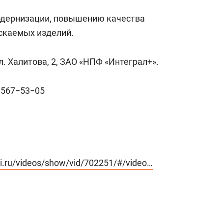
одернизации, повышению качества
скаемых изделий.
ул. Халитова, 2, ЗАО «НПФ «Интеграл+».
 567−53−05
ti.ru/videos/show/vid/702251/#/video…