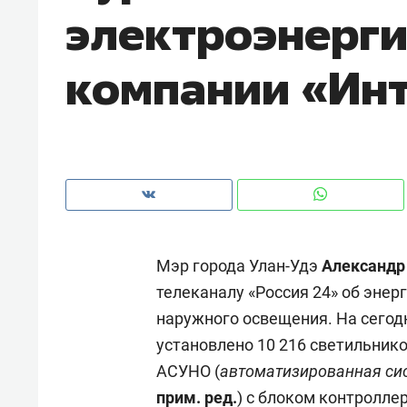
электроэнерги
рынки, почему надо знать аксакал
чем интересен Оман?
компании «Ин
Мэр города Улан-Удэ
Александр
телеканалу «Россия 24» об эне
наружного освещения. На сегод
Рекомендуем
Рекоме
установлено 10 216 светильнико
Как ГК «МИР ГРУПП» и ВТБ
150 ка
АСУНО (
автоматизированная си
создают оазис жилого
ID вме
прим. ред.
) с блоком контролле
комфорта под Казанью
безоп