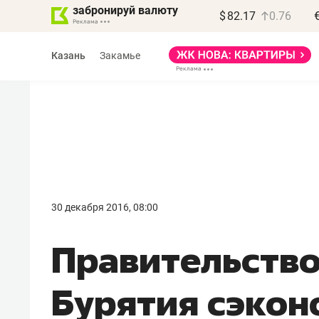
забронируй валюту
$
82.17
0.76
Казань
Закамье
Василь Мазитов
МАРТ
30 декабря 2016, 08:00
«Не зная местных
Правительство
правил, бизнес может
потерять минимум
Бурятия сэко
полгода»
Как бизнесу выйти на зарубежные