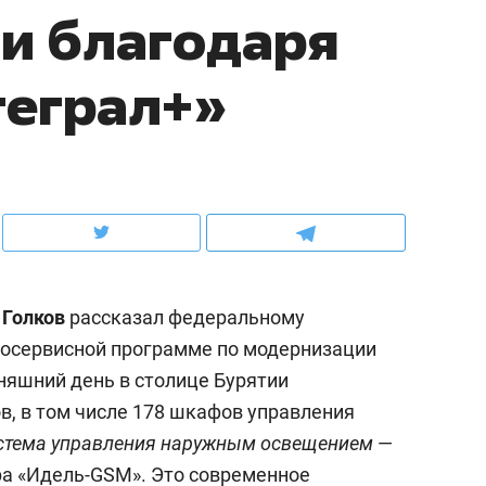
и благодаря
ов и
о трехкратном росте цен, дотошных
школьной формы о конт
клиентах и чудных запросах мастеров
налогах и развитии без 
теграл+»
 Голков
рассказал федеральному
ргосервисной программе по модернизации
няшний день в столице Бурятии
ндуем
Рекомендуем
в, в том числе 178 шкафов управления
мер до квартиры и Face
Опыт выживания в дик
стема управления наружным освещением
—
сто ключа: какой будет
природе, работа
ра «Идель-GSM». Это современное
асность в ЖК «Нова»
с ментальным и физич