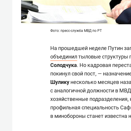
Фото: пресс-служба МВД по РТ
На прошедшей неделе Путин за
объединил
тыловые структуры 
Солодчука
. Но кадровая перест
покинул свой пост, — назначен
Шулику
несколько месяцев наза
с аналогичной должности в МВД
хозяйственные подразделения, н
профильная специальность Саф
в минобороны станет известна 