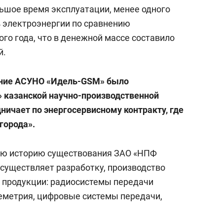
состоянием как основа
льшое время эксплуатации, менее одного
антихрупких команд
% электроэнергии по сравнению
го года, что в денежной массе составило
й.
ние АСУНО «Идель-
GSM
» было
 казанской научно-производственной
дничает по энергосервисному контракту,
где
города».
вую историю существования ЗАО «НПФ
существляет разработку, производство
 продукции: радиосистемы передачи
еметрия, цифровые системы передачи,