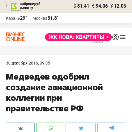
забронируй
$
81.41
€
94.06
¥
12.06
валюту
29°
31.8°
Казань
Москва
30 декабря 2016, 09:05
Медведев одобрил
создание авиационной
коллегии при
правительстве РФ