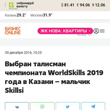
забронируй
$
81.41
€
94.06
¥
12.06
валюту
29.2°
31.9°
Казань
Москва
30 декабря 2016, 10:25
Выбран талисман
чемпионата WorldSkills 2019
года в Казани – мальчик
Skillsi