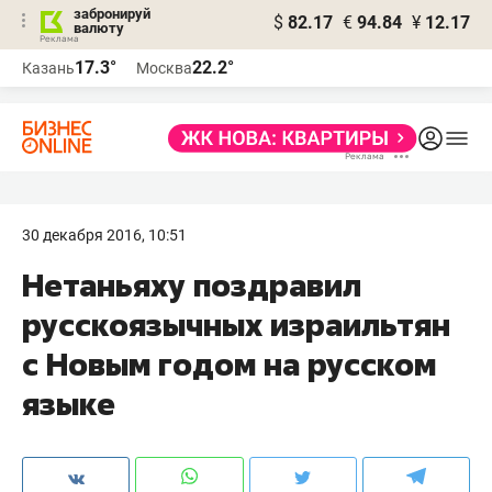
забронируй
$
82.17
€
94.84
¥
12.17
валюту
17.3°
22.2°
Казань
Москва
30 декабря 2016, 10:51
Нетаньяху поздравил
русскоязычных израильтян
с Новым годом на русском
языке