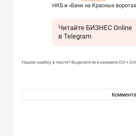
состоянием как основа
«Гонк
НКБ и «Банк на Красных воротах
антихрупких команд
Читайте БИЗНЕС Online
в Telegram
Нашли ошибку в тексте? Выделите ее и нажмите Ctrl + Ent
Коммент