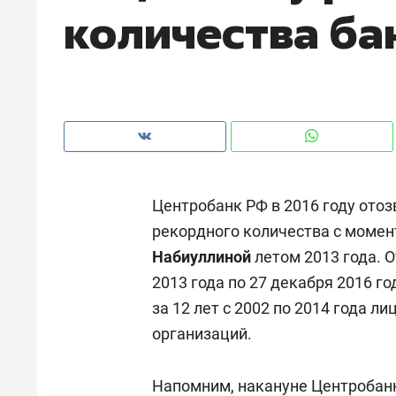
количества ба
Центробанк РФ в 2016 году отоз
рекордного количества с моме
Набиуллиной
летом 2013 года. О
2013 года по 27 декабря 2016 го
за 12 лет с 2002 по 2014 года л
Рекомендуем
Рекоме
организаций
.
и Face
Опыт выживания в дикой
Мекси
 будет
природе, работа
и ваго
Напомним,
накануне
Центробанк
ва»
с ментальным и физическим
в Мен