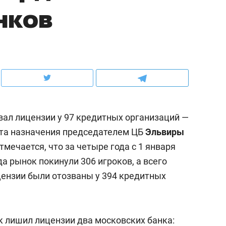
нков
рынки, почему надо знать аксакалов и
о трехкратном росте це
чем интересен Оман?
клиентах и чудных запр
вал лицензии у 97 кредитных организаций —
нта назначения председателем ЦБ
Эльвиры
тмечается, что за четыре года с 1 января
да рынок покинули 306 игроков, а всего
ицензии были отозваны у 394 кредитных
ндуем
Рекомендуем
ка, рок-концерт
«Прорывы случались к
н с чак-чаком: как
30 метров»: как «Водо
 лишил лицензии два московских банка:
делеевске прошла
лечит подземные арте