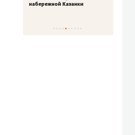
набережной Казанки
«Барк
«Рез