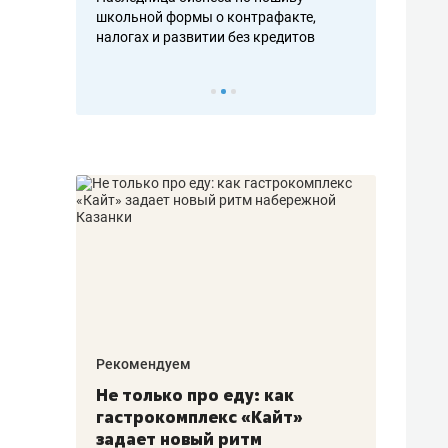
н, дотошных
школьной формы о контрафакте,
рынки, почем
осах мастеров
налогах и развитии без кредитов
чем интересе
Рекомендуем
Рекоме
аждые
Не только про еду: как
Элитн
канал»
гастрокомплекс «Кайт»
и бре
рии
задает новый ритм
гаран