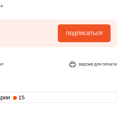
а Героев»
Казани
»
подписаться
er
версия для печати
арии
15