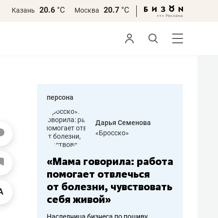
20.6
°С
20.7
°С
Казань
Москва
персона
бодец
Дарья Семенова
 решения»
«Бросско»
«Мама говорила: работа
«Не зна
вообще,
помогает отвлечься
правил,
от болезни, чувствовать
потерят
себя живой»
полгода
ирмы
Наследница бизнеса по пошиву
Как бизнесу 